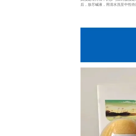
后，放尽碱液，用清水洗至中性待