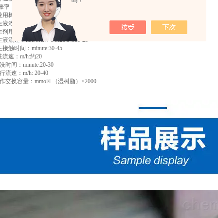
吗？
：% (H+→Na+)≤65
脂层高度：m 0.8-2.0
：%Hcl:3-6 H2SO4:0.5-1
量（按计），kg/m3 湿树脂：HCL 40-60 H2SO4 80-120
：m/h Hcl:4-8 H2SO4:10-25
时间：minute:30-45
速：m/h:约20
：minute:20-30
速：m/h: 20-40
换容量：mmol/l （湿树脂）≥2000