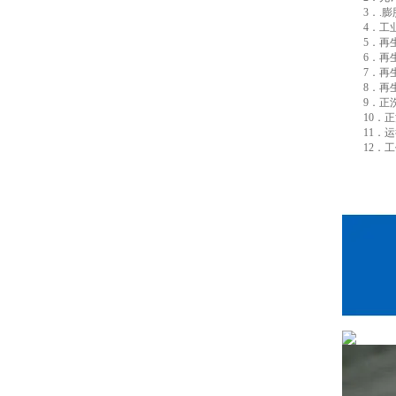
3．.膨胀率
4．工业用树
5．再生液浓度
6．再生剂用
7．再生液流速
8．再生接触
9．正洗流
10．正洗时间
11．运行流
12．工作交