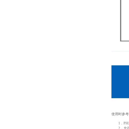
使用时参考
1．PH范
2．允许温