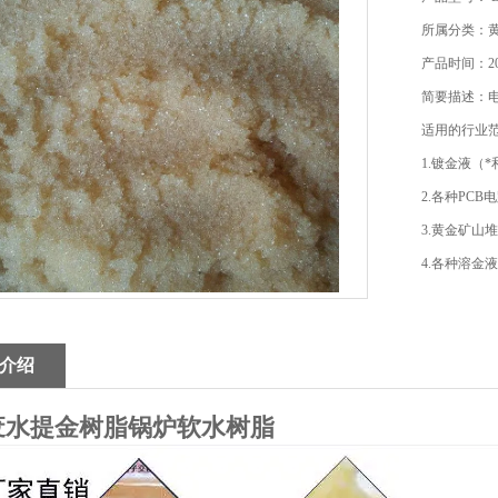
所属分类：
产品时间：202
简要描述：
适用的行业
1.镀金液（
2.各种PC
3.黄金矿山
4.各种溶金
介绍
废水提金树脂锅炉软水树脂