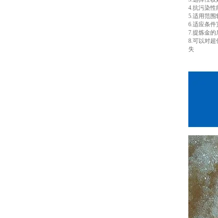
4.抗污染
5.适用范
6.适应条
7.提炼金
8.可以对
失