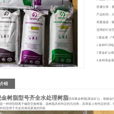
所属分类：
产品时间：202
简要描述：
适用的行业
1.镀金液（
2.各种PC
3.黄金矿山
4.各种溶金
介绍
钯金树脂型号齐全水处理树脂
供应吸金树脂(黄金矿山，电镀金
是一种球型阴离子碱型交换树脂，该树脂具有特定的孔结构，其骨架上有特定的强，
特别适用于含金贫液或废液的回收