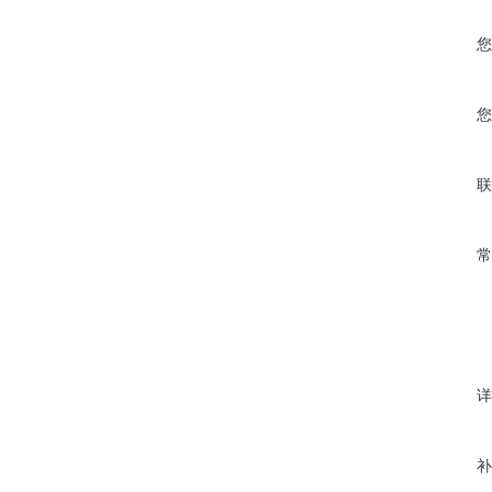
您
您
联
常
详
补