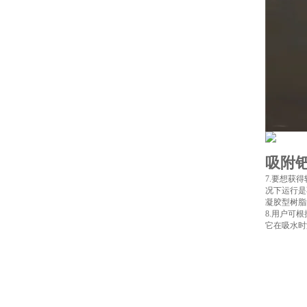
吸附
7.要想获
况下运行是
凝胶型树脂
8.用户可
它在吸水时