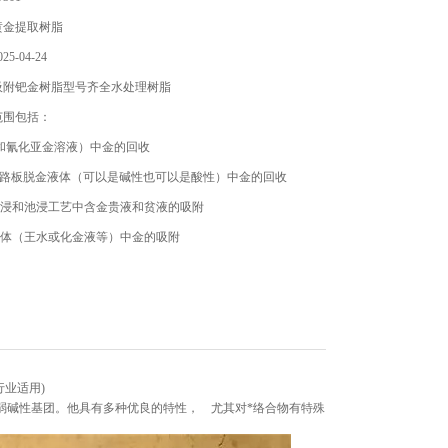
黄金提取树脂
5-04-24
吸附钯金树脂型号齐全水处理树脂
范围包括：
*和氰化亚金溶液）中金的回收
B电路板脱金液体（可以是碱性也可以是酸性）中金的回收
堆浸和池浸工艺中含金贵液和贫液的吸附
液体（王水或化金液等）中金的吸附
行业适用)
弱碱性基团。他具有多种优良的特性， 尤其对*络合物有特殊