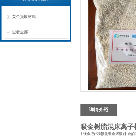
黄金提取树脂
查看全部
详情介绍
吸金树脂混床离子
1.镀金液(*和氰化亚金溶液)中金的