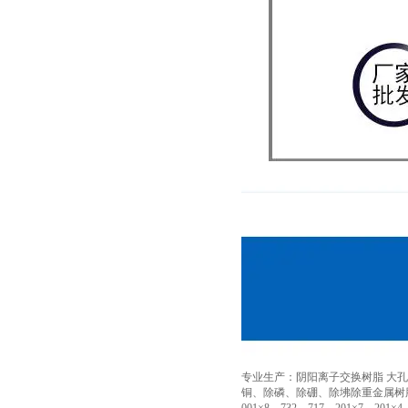
专业生产：阴阳离子交换树脂 大孔
铜、除磷、除硼、除坲除重金属树脂