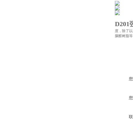
D20
度，除了以
脲醛树脂等
您
您
联