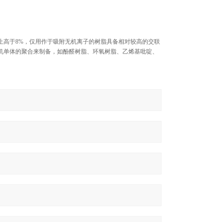
止高于8%，仅用作于吸附无机离子的树脂具备相对较高的交联
机单体的聚合来制备，如酚醛树脂、环氧树脂、乙烯基吡啶、