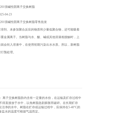
201强碱性阴离子交换树脂
5-04-23
201强碱性阴离子交换树脂零售批发
有溶剂、未参加聚合反应的物质和少量低聚合物，还可能吸着
等重金属离子。当树脂与水、酸、碱或其他溶液相接触时，上
质就会转入溶液中，在使用初期污染出水水质。所以，新树脂
进行预处理。
： 离子交换树脂肪内含有一定量的水份，在运输及贮存过程中
，不得直接放于水中，以免树脂急剧膨胀而破碎。在长期贮存
净的水中。树脂在贮存或运输过程中，应保持在5-40°C的
食盐水的温度可根据气温而定。