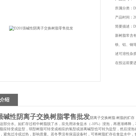
所属分类：D
产品时间：202
简要描述：D
新树脂常含
铁、铝、铜
述可溶性杂
在投运前要
介绍
1强碱性阴离子交换树脂零售批发
阴离子交换树脂 树脂的贮存
这部分水。如贮存过程中树脂脱了水，应先用浓食盐水（-10%）浸泡，再逐渐稀释
脂应转变成盐型，弱型树脂可转变成相应的氢型或游离碱型也可转为盐型，然后浸泡在洁
，避免过冷或过热，影响质量。若冬季没有保温设备时，可将树脂贮存在食盐水中，