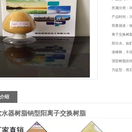
所属分类：0
产品时间：202
简要描述：
离子交换树
部分水。如贮
渐稀释，不
强型树脂应
为盐型，然后
癈的温度环
介绍
软水器树脂钠型阳离子交换树脂