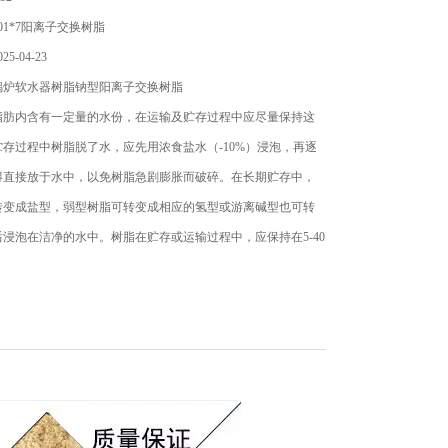
01*7阳离子交换树脂
5-04-23
锅炉软水器树脂钠型阳离子交换树脂
脂肪内含有一定量的水份，在运输及贮存过程中应尽量保持这
存过程中树脂脱了水，应先用浓食盐水（-10%）浸泡，再逐
得直接放于水中，以免树脂急剧膨胀而破碎。在长期贮存中，
转变成盐型，弱型树脂可转变成相应的氢型或游离碱型也可转
浸泡在洁净的水中。树脂在贮存或运输过程中，应保持在5-40
境中，避免过冷或过热，影