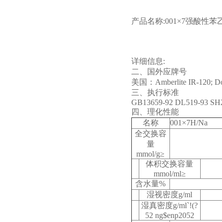
产品名称:001×7强酸性
详细信息:
二、国外应牌号
美国：Amberlite IR-120; 
三、执行标准
GB13659-92 DL519-93 SH2
四、理化性能
名称
001×7H/Na
全交换容
量
mmol/g≥
体积交换容量
mmol/ml≥
含水量%
湿视密度g/ml
湿真密度g/ml
`!(?
52 ng$enp2052