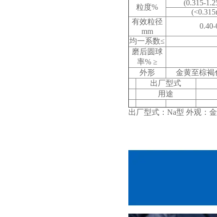
(0.315-1.
粒度%
(<0.31
有效粒径
0.40-
mm
均一系数≤
磨后圆球
率% ≥
外形
金黄至棕褐
出厂型式
用途
出厂型式：Na型 外观：