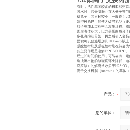
有时，活性基团较多的树脂和交联
吸水时，它会膨胀并在大分子链节间
机离子，其直径较小，一般作为0.
氯型树脂也可转变为碳酸氢型（HC
粒子在加工过程中会发生迁移、膨
因后者体积大，比方是蛋白质分子
多孔海绵状骨架，再之后引入交换基
面积可以普遍增加到1000m2/
强酸性树脂及强碱性树脂在转变为
的主要作用是溶解Fe2O3oXH2O。
经过长时间的使用，可能会有一定
造成流出物的酸碱度环比降低，电导
腐殖酸）的解离常数多于H2Si
离子交换树脂（ionresin）的基
产品：
您的单位：