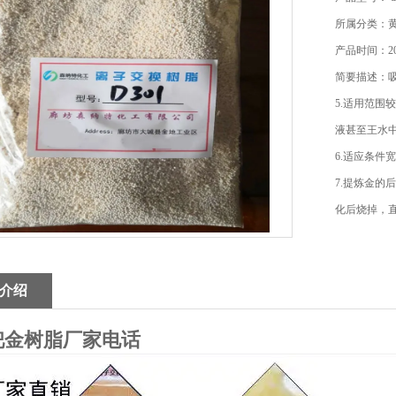
所属分类：
产品时间：202
简要描述：
5.适用范
液甚至王水
6.适应条件
7.提炼金
化后烧掉，
介绍
钯金树脂厂家电话