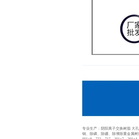
专业生产：阴阳离子交换树脂 大孔
铜、除磷、除硼、除坲除重金属树脂