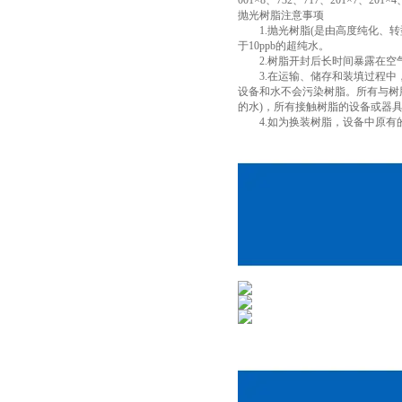
001×8、732、717、201×7、201×
抛光树脂注意事项
1.抛光树脂(是由高度纯化、转型
于10ppb的超纯水。
2.树脂开封后长时间暴露在空气
3.在运输、储存和装填过程中，
设备和水不会污染树脂。所有与树脂接
的水)，所有接触树脂的设备或器
4.如为换装树脂，设备中原有的