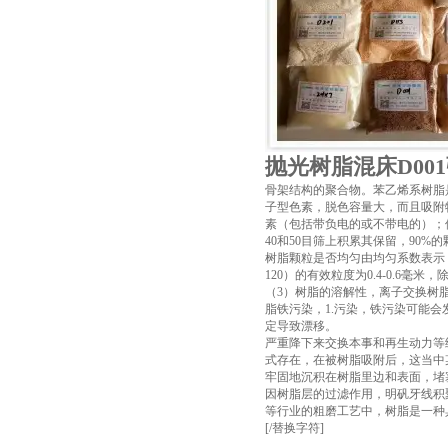
抛光树脂混床D00
骨架结构的聚合物。苯乙烯系树脂
子型色素，脱色容量大，而且吸附
素（包括带负电的或不带电的）；
40和50目筛上积累其保留，90%
树脂颗粒是否均匀由均匀系数表示，
120）的有效粒度为0.4-0.6毫米
（3）树脂的溶解性，离子交换树
脂铁污染，1.污染，铁污染可能
定导致漂移。
严重降下来交换本事和再生动力等
式存在，在被树脂吸附后，这当中
牢固地沉积在树脂里边和表面，堵
因树脂层的过滤作用，明矾牙线积
等行业的粗磨工艺中，树脂是一种
[/替换字符]