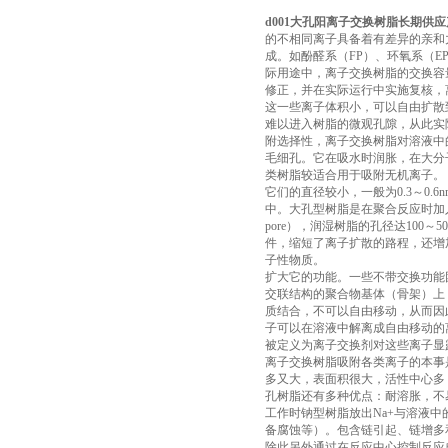
d001大孔阳离子交换树脂长期供
的不相同离子具备着有差异的亲和
成。如酚醛系（FP）、环氧系（
际用途中，离子交换树脂的交换容
修正，并在实际运行中实施复核，
这一些离子体积小，可以自由扩散
难以进入树脂的微观孔隙，从此实
附选择性，离子交换树脂对溶液中
毛细孔。它在吸水时润胀，在大分子链节
类树脂较适合用于吸附无机离子。
它们的直径较小，一般为0.3～0
中。大孔型树脂是在聚合反应时加
pore），润湿树脂的孔径达100
件，缩短了离子扩散的路程，还增加了
子性物质。
扩大它的功能。一些不带交换功能
交联结构的聚合物基体（骨架）上
质结合，不可以自由移动，从而因
子可以在溶液中解离成自由移动的
被定义为离子交换剂对这些离子显
离子交换树脂吸附各类离子的本事
多又大，表面积很大，活性中心多
孔树脂还有多种优点：耐溶胀，不
工作时钠型树脂放出Na+与溶液中
备腐蚀等）。包含链引起、链增多
除此另外通过在反应中心控制反应