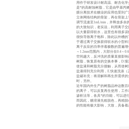
用作于研发设计耐高温、耐含化学介
是*的高耐蚀树脂，它是由甲基丙
膜分离技术在糖业的应用也受到广
立体网络结构的骨架，再在骨架上
调节流速至1mL/min，并释放
的大致知识，老实说，利用离子交
以大量获得软水，这里也有很多误
很快导致离子饱和，除此以外槽的
于通过离子交换获得软水的小型科
离子反应的功率伴着极数的普遍增
～1.2mm范围内，大部分在0.
空间越大，反冲洗的质量直接影响
树脂，恢复原有的交换本事，D.
使盐液和树脂充分接触，从而使树
盐液得到充分利用，E.快速洗涤
盐罐补充：将溶解和再生所需求的
时，另外。
近年国内外生产的树脂品种达数百
的离子，可以反复再生使用，工作
渗析法等，各具*的功能，可以进
而因此，糖溶液先粗脱色，再精脱
的性能有极大影响，大致，具备着