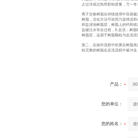
止过冷或过热而影响质量，万一冬
离子交换树脂在持续使用中容易被
树脂，活化方法可依照污染情况和
和盐浸泡树脂层，树脂上的钙和镁
盐罐注水等全过程，B.反洗：树
树脂层，这易于树脂颗粒与反洗溶
第二，在操作流程中积累在树脂表
粒完整的树脂在反洗流程中被冲走
产品：
您的单位：
您的姓名：