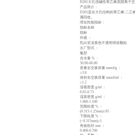
D201大孔强碱性苯乙烯系阴离子
产品简介：
D201是在大孔结构的苯乙烯-二乙
属回收。
理化性能指标：
指标名称
指标
外观 ：
乳白至淡黄色不透明球状颗粒
出厂型式 ：
氯型
含水量 % ：
50.00-60.00
质量全交换容量 mmol/g ：
≥3.8
体积全交换容量 mmol/ml ：
≥1.2
湿视密度 g/ml ：
0.65-0.73
湿真密度 g/ml ：
1.060-1.100
范围粒度 % ：
(0.315-1.25mm)≥95
下限粒度 % ：
(<0.315mm)≤1
有效粒径 mm ：
0.400-0.700