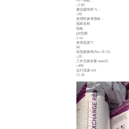
均一系数 ：
≤1.60
磨后圆球率 %：
≥90
使用时参考指标：
指标名称
指标
pH范围
1-14
使用温度°C
80
转型膨胀率(Na+-H+)%
≤20
工作交换容量 mmol/L
≥400
运行流速 m/h
15-30