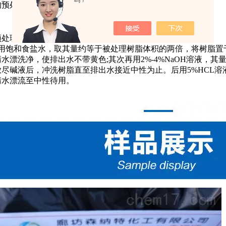
吗？
的预处理
预处理步骤如下：
用饱和食盐水，取其量约等于被处理树脂体积的两倍，将树脂置于
水漂洗净，使排出水不带黄色;其次再用2%-4%NaOH溶液，其
尽碱液后，冲洗树脂直至排出水接近中性为止。后用5%HCL溶
清
水漂流至中性待用。