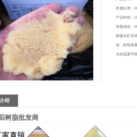
所属分类：0
产品时间：202
简要描述：0
树脂在贮存或
热，影响质
水的温度可
介绍
*7阳树脂批发商