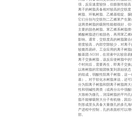
强，反应速度较快，但膨胀性较高
离子的树脂具备相对较高的交联度
树脂、环氧树脂、乙烯基吡啶、脲
它们分别与交联剂二乙烯苯产生聚
这两类树脂的吸附性能都很好，但
主要的脱色树脂。苯乙烯系树脂擅
烯酸树脂进行粗脱色，再用苯乙烯
影响。通常，交联度高的树脂聚合
密度较高，内部空隙较少，对离子
较脆而易碎。工业应用的离子树脂
酸基团-SO3H，在溶液中比较容
离子交换树脂，该反应使树脂中的
个时间后，需要再生，即离子交换
以将树脂的官能团恢复到原始状态
的组成，弱酸性阳离子树脂，这一种
基）。对于软化水树脂来说，还可
分为阳离子树脂和阴离子树脂两大
性和弱碱性两类（或再分出中强酸
大致称为微孔，润湿树脂的平均孔径为
脂不能够吸附大分子有机物，因后
剂形成里头具备大量微孔的多孔海绵
产进程中控制，孔的表面积可以增长
部。