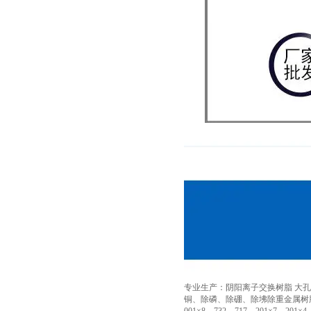
专业生产：阴阳离子交换树脂 大孔
铜、除磷、除硼、除坲除重金属树脂