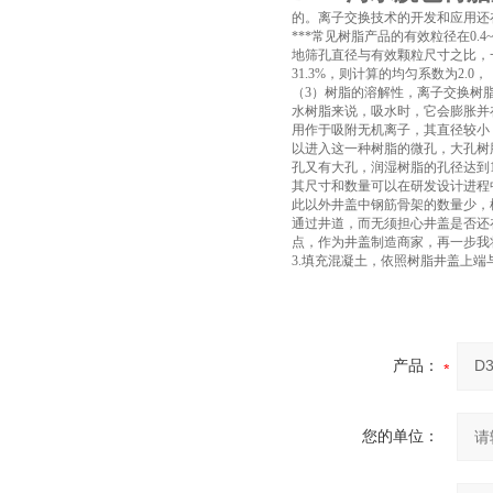
的。离子交换技术的开发和应用还在
***常见树脂产品的有效粒径在0
地筛孔直径与有效颗粒尺寸之比，一但树
31.3%，则计算的均匀系数为2.0
（3）树脂的溶解性，离子交换树
水树脂来说，吸水时，它会膨胀并在
用作于吸附无机离子，其直径较小，
以进入这一种树脂的微孔，大孔树
孔又有大孔，润湿树脂的孔径达到10
其尺寸和数量可以在研发设计进程中
此以外井盖中钢筋骨架的数量少，
通过井道，而无须担心井盖是否还
点，作为井盖制造商家，再一步我
3.填充混凝土，依照树脂井盖上端
产品：
您的单位：