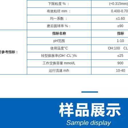
下限粒度
%
：
(<
0.315mm
有效粒径
mm
：
0.400-0.7
均一系数
：
≤1.60
磨后圆球率
%
：
≥90
指标名称
指标
pH
范围
1-10
使用温度
°C
OH:100 CL
时参考指标：
转型膨胀率
(OHˉ-CLˉ)%
≤25
工作交换容量
mmol/L
900
运行流速
m/h
10-40