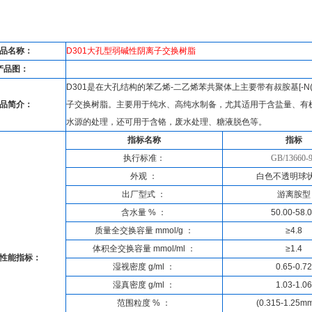
品名称：
D301
大孔型弱碱性阴离子交换树脂
产品图：
D301
是在大孔结构的苯乙烯
-
二乙烯苯共聚体上主要带有叔胺基
[-N
品简介：
子交换树脂。主要用于纯水、高纯水制备，尤其适用于含盐量、有
水源的处理，还可用于含铬，废水处理、糖液脱色等。
指标名称
指标
执行标准：
GB/13660-
外观
：
白色不透明球
出厂型式
：
游离胺型
含水量
%
：
50.00-58.
质量全交换容量
mmol/g
：
≥4.8
体积全交换容量
mmol/ml
：
≥1.4
性能指标：
湿视密度
g/ml
：
0.65-0.72
湿真密度
g/ml
：
1.03-1.06
范围粒度
%
：
(0.315
-1.25m