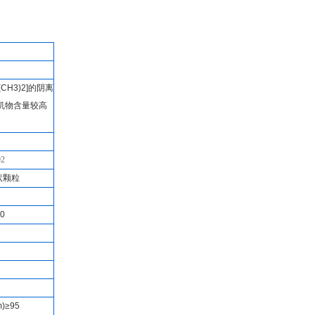
(CH3)2]
的阴离
机物含量较高
92
状颗粒
00
m
)≥95