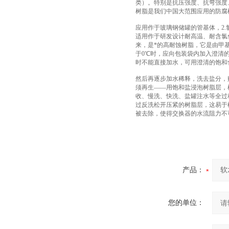
类）。特别是抗压强度、抗弯强度
树脂是我们中国大范围应用的防腐
应用作于玻璃钢储罐的管基体，2
适用作于研发设计耐高温、耐含氯化
来，是*的高耐蚀树脂，它是由甲
于0℃时，应向包装袋内加入澄清
时不能直接加水，可用澄清的饱和
然后再逐步加水稀释，洗去盐分，
须再生——用饱和盐浸泡树脂层，
收、慢洗、快洗、盐罐注水等全过
过反洗松开压紧的树脂层，这易于
被去除，使得交换器的水流阻力不
产品：
您的单位：