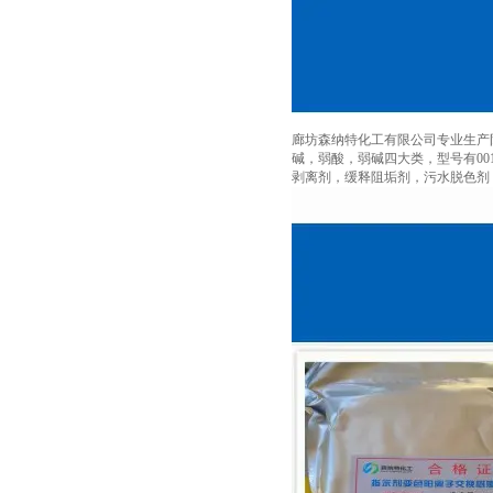
廊坊森纳特化工有限公司专业生产
碱，弱酸，弱碱四大类，型号有001×7（73
剥离剂，缓释阻垢剂，污水脱色剂