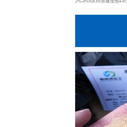
2%-4%NaOH
溶
液浸泡
4-8