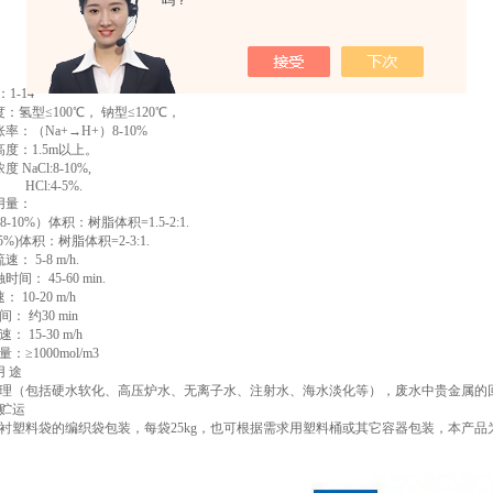
吗？
1-14
：氢型≤100℃， 钠型≤120℃，
率：（Na+→H+）8-10%
度：1.5m以上。
NaCl:8-10%,
4-5%.
用量：
10%）体积：树脂体积=1.5-2:1.
%)体积：树脂体积=2-3:1.
： 5-8 m/h.
间： 45-60 min.
 10-20 m/h
： 约30 min
 15-30 m/h
：≥1000mol/m3
用 途
理（包括硬水软化、高压炉水、无离子水、注射水、海水淡化等），废水中贵金属的
贮运
衬塑料袋的编织袋包装，每袋25kg，也可根据需求用塑料桶或其它容器包装，本产品为