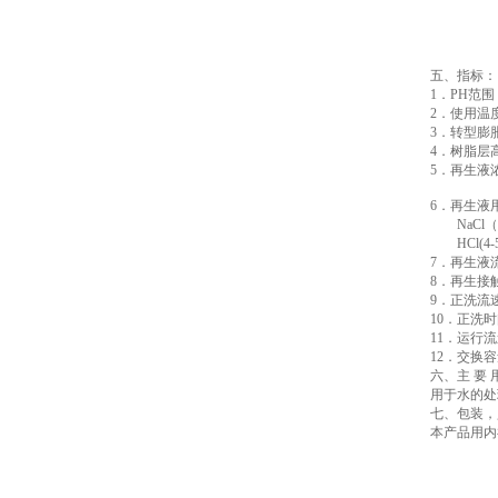
五、指标：
1．PH范围：
2．使用温度
3．转型膨胀
4．树脂层高
5．再生液浓度 
HCl:
6．再生液
NaCl（8-
HCl(4-5
7．再生液流速
8．再生接触时
9．正洗流速：
10．正洗时间
11．运行流速：
12．交换容量
六、主 要 
用于水的处
七、包装，
本产品用内