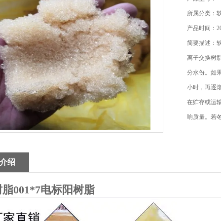
所属分类：
产品时间：202
简要描述：软
离子交换树
分水份。如果
小时，再逐
在贮存或运输
响质量。若
度可根据气
介绍
脂001*7电标阳树脂