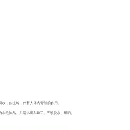
回收，的提纯，代替人体内肾脏的作用。
非危险品。贮运温度5-40℃，严禁脱水、曝晒。