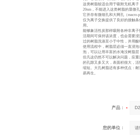
这类树脂较适合用于吸附无机离子，
20nm，不能进入这类树脂的显
它并存有微细孔和大网孔（macro-
仅为离子交换提供了良好的接触条件，
用。
能够象活性炭那样吸附各种非离子
活期间可保持该浓度，也会需要浸泡
过的树脂洗涤至小于中性，并用酸
使用流程中，树脂层必须一直浸泡
泡，可以让用丰富的水淹没树脂层
但凡这仍然不可以解决问题，应重
的孔隙又多又大，表面积很大，活
缩短。大孔树脂还有多种优点：耐
易再生。
产品：
您的单位：