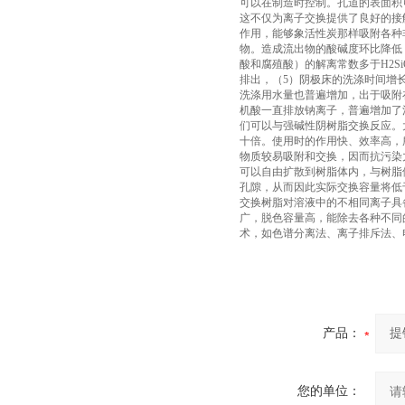
可以在制造时控制。孔道的表面积可以
这不仅为离子交换提供了良好的接触条
作用，能够象活性炭那样吸附各种
物。造成流出物的酸碱度环比降低，
酸和腐殖酸）的解离常数多于H2
排出，（5）阴极床的洗涤时间增
洗涤用水量也普遍增加，出于吸附
机酸一直排放钠离子，普遍增加了
们可以与强碱性阴树脂交换反应。
十倍。使用时的作用快、效率高，
物质较易吸附和交换，因而抗污染
可以自由扩散到树脂体内，与树脂
孔隙，从而因此实际交换容量将低
交换树脂对溶液中的不相同离子具
广，脱色容量高，能除去各种不同
术，如色谱分离法、离子排斥法、
产品：
您的单位：