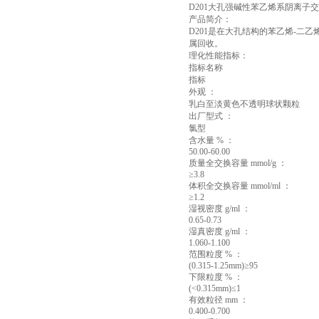
D201大孔强碱性苯乙烯系阴离子
产品简介：
D201是在大孔结构的苯乙烯-二乙
属回收。
理化性能指标：
指标名称
指标
外观 ：
乳白至淡黄色不透明球状颗粒
出厂型式 ：
氯型
含水量 % ：
50.00-60.00
质量全交换容量 mmol/g ：
≥3.8
体积全交换容量 mmol/ml ：
≥1.2
湿视密度 g/ml ：
0.65-0.73
湿真密度 g/ml ：
1.060-1.100
范围粒度 % ：
(0.315-1.25mm)≥95
下限粒度 % ：
(<0.315mm)≤1
有效粒径 mm ：
0.400-0.700