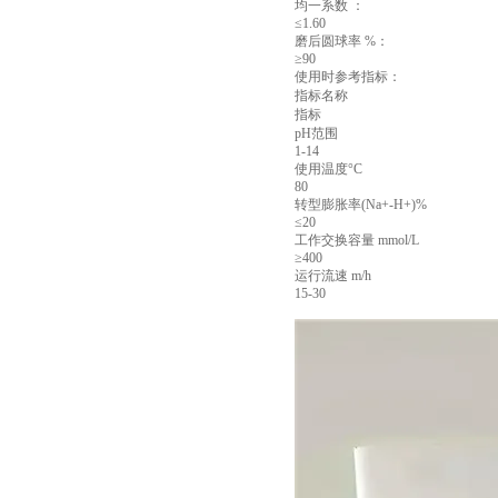
均一系数 ：
≤1.60
磨后圆球率 %：
≥90
使用时参考指标：
指标名称
指标
pH范围
1-14
使用温度°C
80
转型膨胀率(Na+-H+)%
≤20
工作交换容量 mmol/L
≥400
运行流速 m/h
15-30