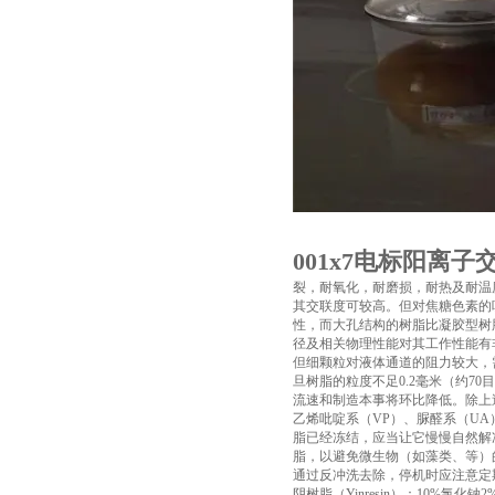
001x7电标阳离
裂，耐氧化，耐磨损，耐热及耐温
其交联度可较高。但对焦糖色素的
性，而大孔结构的树脂比凝胶型树
径及相关物理性能对其工作性能有
但细颗粒对液体通道的阻力较大，
旦树脂的粒度不足0.2毫米（约7
流速和制造本事将环比降低。除上
乙烯吡啶系（VP）、脲醛系（U
脂已经冻结，应当让它慢慢自然解
脂，以避免微生物（如藻类、等）
通过反冲洗去除，停机时应注意定
阴树脂（Yinresin）：10