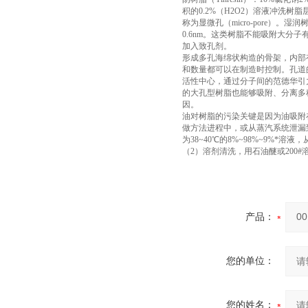
积的0.2%（H2O2）溶液冲
称为显微孔（micro-pore）。
0.6nm。这类树脂不能吸附大分
加入致孔剂。
形成多孔海绵状构造的骨架，内部有大
和数量都可以在制造时控制。孔道的
活性中心，通过分子间的范德华引力（
的大孔型树脂也能够吸附、分离多
因。
油对树脂的污染关键是因为油吸附
做方法进程中，或从蒸汽系统泄漏
为38~40℃的8%~98%~9%
（2）溶剂清洗，用石油醚或20
产品：
您的单位：
您的姓名：