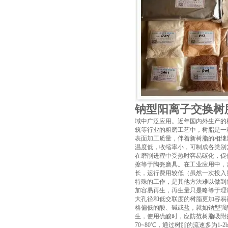
钠型阳离子交换树
域中广泛应用。近年国内外生产的
筑等行业的粗磨工艺中，树脂是一
表面加工质量，伴着新树脂的相继
温度低，收缩率小，可制成各类别
在磨削进程中受热时容易碳化，促
擦等于陶瓷磨具。在工业应用中，
长，运行费用较低（虽然一次投入
特殊的工作，是其他方法难以做到
加容易再生，再生量只是略等于理
大孔径和低交联度的树脂更加容易
格偏低的酸、碱或盐，就如钠型强酸
生，使用硫酸时，应防范树脂吸附
70~80℃，通过树脂的流速多为