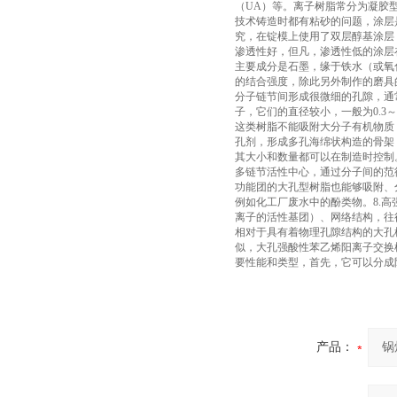
（UA）等。离子树脂常分为凝胶
技术铸造时都有粘砂的问题，涂层
究，在锭模上使用了双层醇基涂层
渗透性好，但凡，渗透性低的涂层
主要成分是石墨，缘于铁水（或氧
的结合强度，除此另外制作的磨具
分子链节间形成很微细的孔隙，通常称为
子，它们的直径较小，一般为0.3～0
这类树脂不能吸附大分子有机物质
孔剂，形成多孔海绵状构造的骨架，内
其大小和数量都可以在制造时控制。
多链节活性中心，通过分子间的范德华
功能团的大孔型树脂也能够吸附、
例如化工厂废水中的酚类物。8.
离子的活性基团）、网络结构，往
相对于具有着物理孔隙结构的大孔树
似，大孔强酸性苯乙烯阳离子交换
要性能和类型，首先，它可以分成
产品：