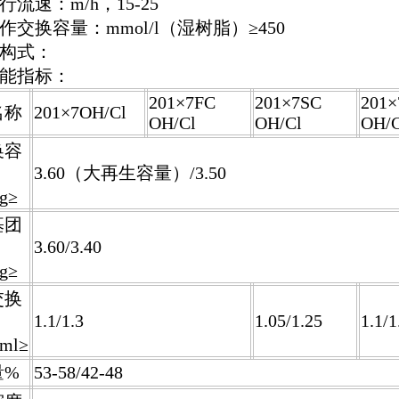
行流速：
m/h
，
15-25
作交换容量：
mmol/l
（湿树脂）
≥450
式：
能指标：
201×7FC
201×7SC
201
名称
201×7OH/Cl
OH/Cl
OH/Cl
OH/C
换容
3.60
（大再生容量）
/3.50
g≥
基团
3.60/3.40
g≥
交换
1.1/1.3
1.05/1.25
1.1/1
ml≥
量
%
53-58/42-48