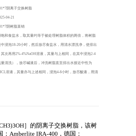
01*7阴离子交换树脂
5-04-21
01*7阴树脂直销
和食盐水，取其量约等于被处理树脂体积的两倍，将树脂
中浸泡18-20小时，然后放尽食盐水，用清水漂洗净，使排出
其次再用2%-4%NaOH溶液，其量与上相同，在其中浸泡2-4
流量清洗），放尽碱液后，冲洗树脂直至排出水接近中性为
HCL溶液，其量亦与上述相同，浸泡4-8小时，放尽酸液，用清
性待用。
CH3)3OH
］的阴离子交换树脂，该树
国：
Amberlite IRA-400
，德国：