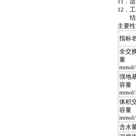
11
．运
12
．工
结构
主要性
指标
全交
量
mmol/
强地
容量
mmol/
体积
容量
mmol/
含水