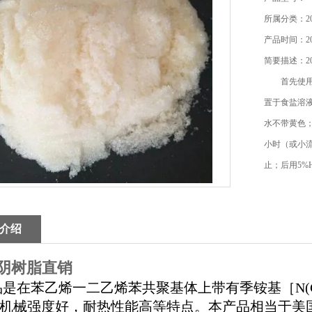
所属分类：2
产品时间：202
简要描述：2
首先使用饱
置于食盐溶液
水不带黄色；
小时（或小
止；后用5%
水漂流至中
介绍
*7阴树脂直销
品是在苯乙烯一二乙烯苯共聚基体上带有季铵基［
N(
机械强度好，耐热性能高等特点。本产品相当于美