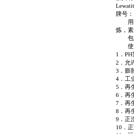
Lewati
牌号：
用途
炼，素
包装
使用
1
．
PH
2
．允
3
．膨
4
．工
5
．再
6
．再
7
．再
8
．再
9
．正
10
．正