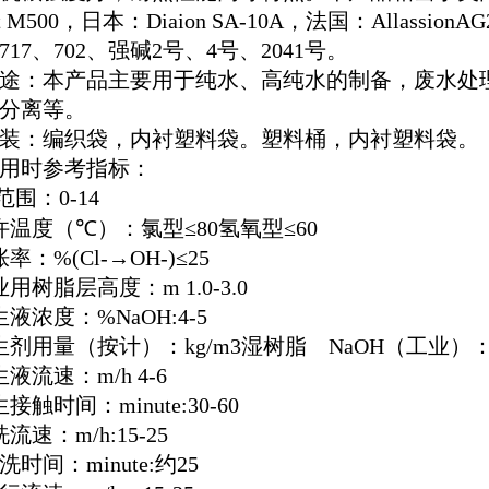
t M500
，日本：
Diaion SA
-10A
，法国：
AllassionAG
717
、
702
、强碱
2
号、
4
号、
2041
号。
：本产品主要用于纯水、高纯水的制备，废水处理
分离等。
：编织袋，内衬塑料袋。塑料桶，内衬塑料袋。
时参考指标：
范围：
0-14
许温度（
℃
）：氯型
≤80
氢氧型
≤60
胀率：
%(Cl-
→
OH-)≤25
业用树脂层高度：
m 1.0-3.0
生液浓度：
%NaOH:4-5
生剂用量（按
计）：
kg/m3
湿树脂
NaOH
（工业）
生液流速：
m/h 4-6
生接触时间：
minute:30-60
洗流速：
m/h:15-25
洗时间：
minute:
约
25