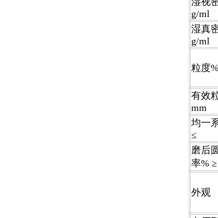
湿视
g/ml
湿真
g/ml
粒度
有效
mm
均一
≤
磨后
率
% ≥
外观