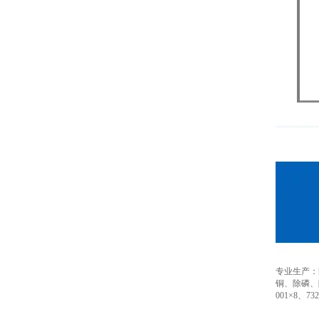
专业生产：
铜、除磷、
001×8、73