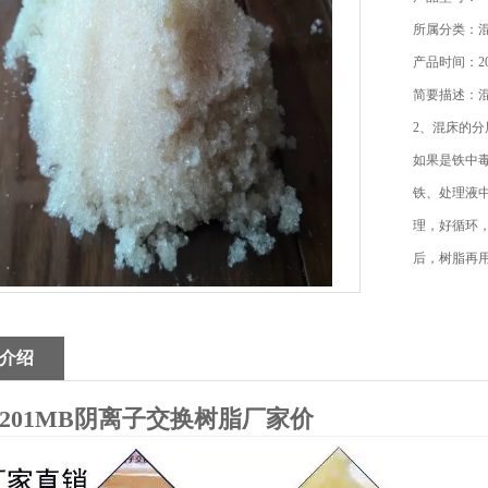
所属分类：
产品时间：202
简要描述：混
2、混床的分
如果是铁中
铁、处理液中
理，好循环
后，树脂再
介绍
201MB阴离子交换树脂厂家价