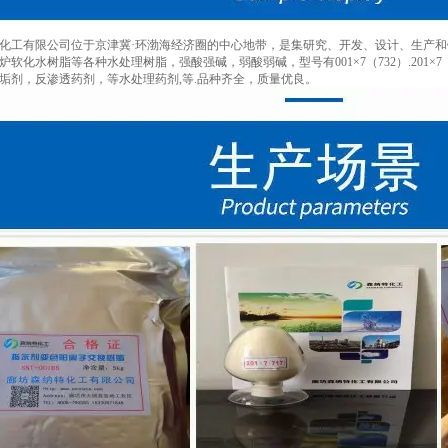
化工有限公司位于京津冀·环渤海经济圈的中心地带，是集研究、开发、设计、生产
软化水树脂等各种水处理树脂，强酸强碱，弱酸弱碱，型号有001×7（732）.201×7（71
垢剂，反渗透药剂，等水处理药剂,等.品种齐全，质量优良。