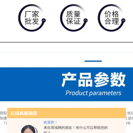
阴阳离子交换树脂 大孔吸附树脂 软化水树脂 混床MB树脂 18兆欧超纯水抛光树脂 
除硼、除坲除重金属树脂，酸回收树脂，鳌合树脂 食品级树脂 提矾树脂 吸金树脂 提银
欢迎您！
2、717、201×7、201×4、D001、D201、D301、D113、D101、H103、D403、D408等
来自局域网的朋友！有什么可以帮助您的