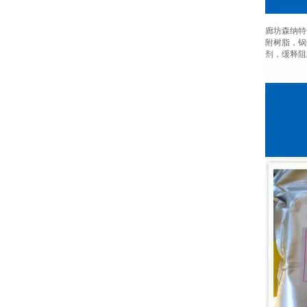
廊坊森纳特
附树脂，锅炉
剂，缓释阻