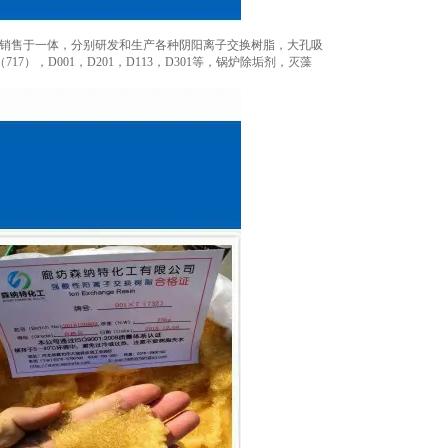
和销售于一体，分别研发和生产各种阴阳离子交换树脂，大孔吸
7），D001，D201，D113，D301等，锅炉除垢剂，灭藻