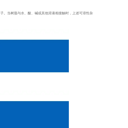
子。当树脂与水、酸、碱或其他溶液相接触时，上述可溶性杂