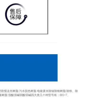
线切割慢走丝树脂 污水脱色树脂 电镀废水除镍除铬树脂 除铁、除
树脂 强酸强碱弱酸弱碱四大类几十种型号有：001×7、