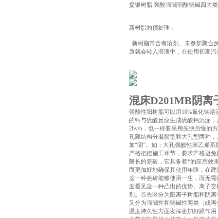
提银树脂 强酸强碱弱酸弱碱四大类几十种型号
新树脂的预处理：
新树脂常含有溶剂、未参加聚合反
质就会转入溶液中，在使用初期污
混床D201MB阴
强酸性阳树脂可以用10%氯化钠溶
的钙与硫酸反应生成硫酸钙沉淀，从
2bv/h，也一样要采用先快后慢
孔隙结构分凝胶型和大孔型两种，
加“阴”。如：大孔强酸性苯乙烯
严格把控施工环节，要求严格避免
限长的瓷砖，它具备着*的应用效
而更加好地确保其使用年限，在建
这一种瓷砖能够使用一生，而无需
度看见这一种凸出的优势。离子交
别。首先区分为阳离子树脂和阴离
又分为强碱性和弱碱性两类（或再
温度持久性方面发挥更加好跟作用