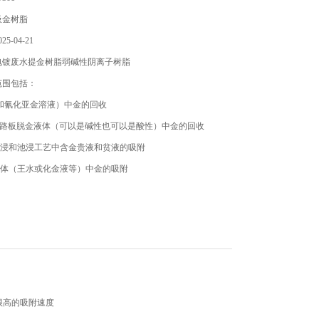
吸金树脂
5-04-21
电镀废水提金树脂弱碱性阴离子树脂
范围包括：
*和氰化亚金溶液）中金的回收
B电路板脱金液体（可以是碱性也可以是酸性）中金的回收
堆浸和池浸工艺中含金贵液和贫液的吸附
液体（王水或化金液等）中金的吸附
很高的吸附速度