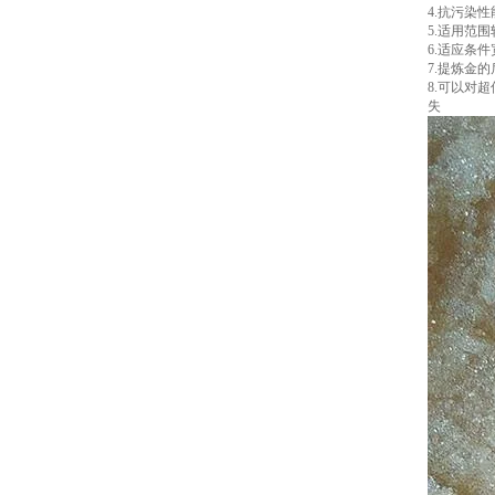
4.抗污染
5.适用范
6.适应条
7.提炼金
8.可以对
失