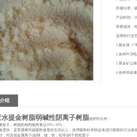
所属分类：
产品时间：202
简要描述：
适用的行业
1.镀金液（
2.各种PC
3.黄金矿山
4.各种溶金
介绍
废水提金树脂弱碱性阴离子树脂
他的特点有：
附量较大，树脂的饱和吸附量达10%~16%，
附速度快，是普通椰壳碳吸附速度的五倍以上，使用吸附柱串联起来进行吸附的方法有
较好，对其他金属离子(如铜，镍，铁，铅等)的干扰程度小