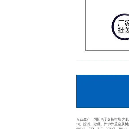
专业生产：阴阳离子交换树脂 大孔
铜、除磷、除硼、除坲除重金属树脂