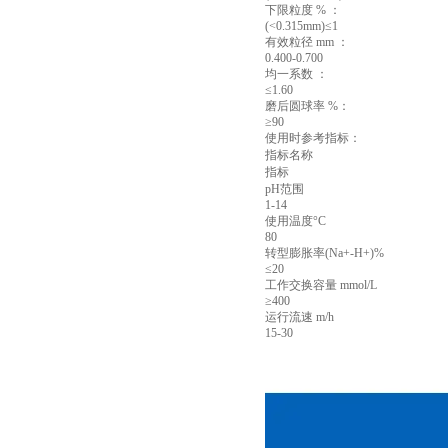
下限粒度 % ：
(<0.315mm)≤1
有效粒径 mm ：
0.400-0.700
均一系数 ：
≤1.60
磨后圆球率 %：
≥90
使用时参考指标：
指标名称
指标
pH范围
1-14
使用温度°C
80
转型膨胀率(Na+-H+)%
≤20
工作交换容量 mmol/L
≥400
运行流速 m/h
15-30