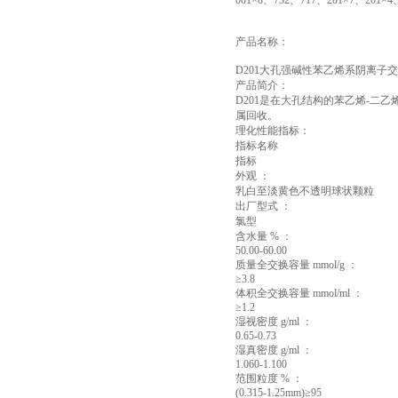
001×8、732、717、201×7、201×
产品名称：
D201大孔强碱性苯乙烯系阴离子
产品简介：
D201是在大孔结构的苯乙烯-二乙
属回收。
理化性能指标：
指标名称
指标
外观 ：
乳白至淡黄色不透明球状颗粒
出厂型式 ：
氯型
含水量 % ：
50.00-60.00
质量全交换容量 mmol/g ：
≥3.8
体积全交换容量 mmol/ml ：
≥1.2
湿视密度 g/ml ：
0.65-0.73
湿真密度 g/ml ：
1.060-1.100
范围粒度 % ：
(0.315-1.25mm)≥95