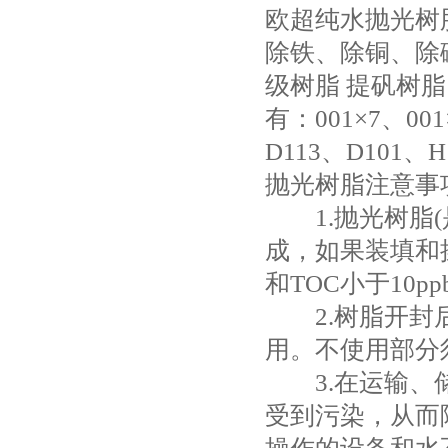
欧超纯水抛光树
除铁、除铜、除
级树脂 提矾树脂
有：001×7、001
D113、D101、H
抛光树脂注意事
1.抛光树脂(
成，如果装填和操
和TOC小于10p
2.树脂开封后
用。不使用部分
3.在运输、储
受到污染，从而