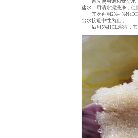
首先使用饱和食盐水，取
盐水，用清水漂洗净，使
其次再用2%-4%NaO
出水接近中性为止；
后用5%HCL溶液，其