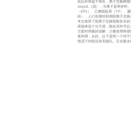
此以外有益于再生，离子交换树脂在
meq/mL（湿），当离子是单价
（EPA）、乙烯吡啶系（VP）、
柱），人们长期对利用阳离子交换
本文推荐了阳离子交换制取软水的
殖场来说十分方便，除此另外可以
方面对用量的误解，少量使用将很
复利用，从此，以下是同一个对于
情况下内部没有毛细孔。它在吸水