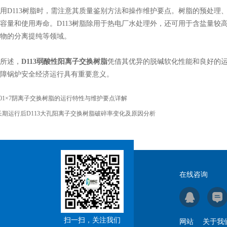
113树脂时，需注意其质量鉴别方法和操作维护要点。树脂的预处理、
容量和使用寿命。D113树脂除用于热电厂水处理外，还可用于含盐量较
物的分离提纯等领域。
所述，
D113弱酸性阳离子交换树脂
凭借其优异的脱碱软化性能和良好的
障锅炉安全经济运行具有重要意义。
201×7阴离子交换树脂的运行特性与维护要点详解
长期运行后D113大孔阳离子交换树脂破碎率变化及原因分析
在线咨询
扫一扫，关注我们
网站
关于我