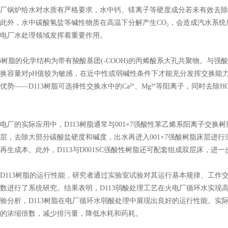
锅炉给水对水质有严格要求，水中钙、镁离子等硬度成分若未有效去除
此外，水中碳酸氢盐等碱性物质在高温下分解产生CO₂，会造成汽水系统
电厂水处理领域发挥着重要作用。
树脂的化学结构为带有羧酸基团(-COOH)的丙烯酸系大孔共聚物。与强酸
换容量对pH值较为敏感，在近中性或弱碱性条件下才能充分发挥交换能
优势——D113树脂可选择性交换水中的Ca²⁺、Mg²⁺等阳离子，同时去除
的实际应用中，D113树脂通常与001×7强酸性苯乙烯系阳离子交换树
层，去除大部分碳酸盐硬度和碱度，出水再进入001×7强酸树脂床层进
再生成本。此外，D113与D001SC强酸性树脂还可配套组成双层床，进
113树脂的运行性能，研究者通过实验室试验对其运行基本规律、工作
数进行了系统研究。结果表明，D113弱酸处理工艺在火电厂循环水实现
验分析，D113树脂在电厂循环水弱酸处理中展现出良好的运行性能。实际
的浓缩倍数，减少排污量，降低水耗和药耗。