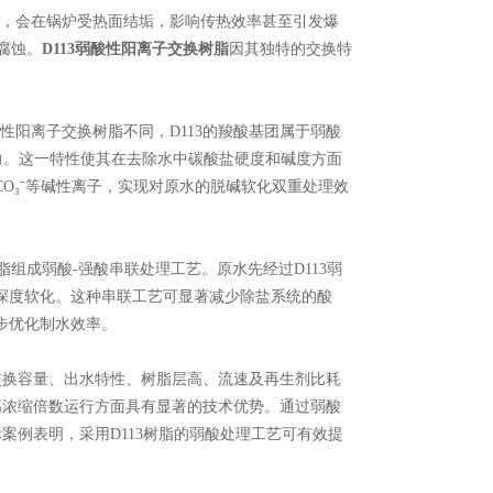
，会在锅炉受热面结垢，影响传热效率甚至引发爆
腐蚀。
D113弱酸性阳离子交换树脂
因其独特的交换特
性阳离子交换树脂不同，D113的羧酸基团属于弱酸
力。这一特性使其在去除水中碳酸盐硬度和碱度方面
HCO₃⁻等碱性离子，实现对原水的脱碱软化双重处理效
脂组成弱酸-强酸串联处理工艺。原水先经过D113弱
行深度软化。这种串联工艺可显著减少除盐系统的酸
一步优化制水效率。
交换容量、出水特性、树脂层高、流速及再生剂比耗
高浓缩倍数运行方面具有显著的技术优势。通过弱酸
案例表明，采用D113树脂的弱酸处理工艺可有效提