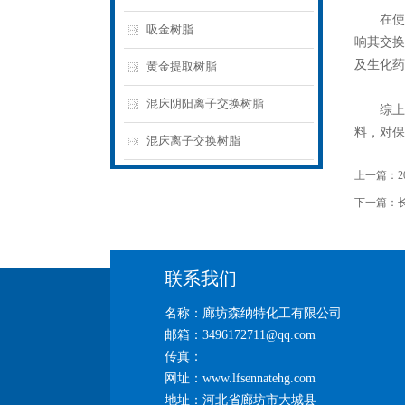
在使用D
吸金树脂
响其交换
及生化药
黄金提取树脂
混床阴阳离子交换树脂
综上
料，对保
混床离子交换树脂
上一篇：
下一篇：
联系我们
名称：廊坊森纳特化工有限公司
邮箱：3496172711@qq.com
传真：
网址：www.lfsennatehg.com
地址：河北省廊坊市大城县